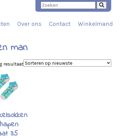
cten
Over ons
Contact
Winkelmand
en man
g resultaat
kelsokken
hapen
at 35