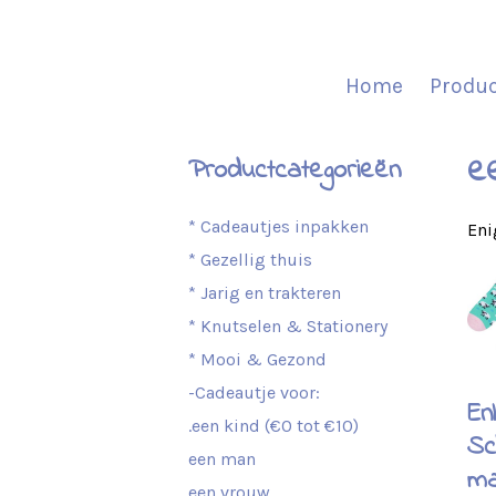
Home
Produ
e
Productcategorieën
* Cadeautjes inpakken
Eni
* Gezellig thuis
* Jarig en trakteren
* Knutselen & Stationery
* Mooi & Gezond
-Cadeautje voor:
En
.een kind (€0 tot €10)
Sc
een man
ma
een vrouw