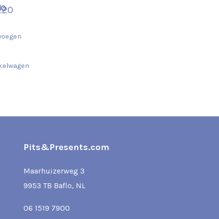
40
1.20
voegen
kelwagen
Pits&Presents.com
Maarhuizerweg 3
9953 TB Baflo, NL
06 1519 7900