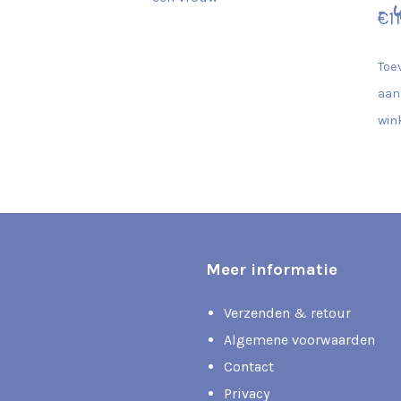
– 
€
1
Toe
aan
win
Meer informatie
Verzenden & retour
Algemene voorwaarden
Contact
Privacy