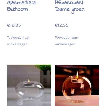
Glasmarkers
Afwaskwast
Eekhoorn
Dame groen
€
16.95
€
12.95
Toevoegen aan
Toevoegen aan
winkelwagen
winkelwagen