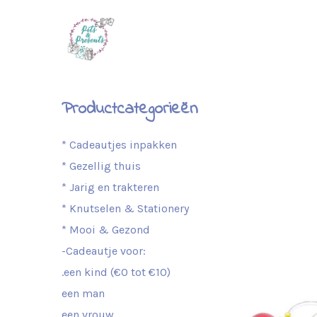
Productcategorieën
* Cadeautjes inpakken
* Gezellig thuis
* Jarig en trakteren
* Knutselen & Stationery
* Mooi & Gezond
-Cadeautje voor:
.een kind (€0 tot €10)
een man
een vrouw