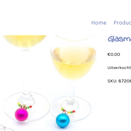
Home
Produ
Glasm
€
0.00
Uitverkoch
SKU:
8720