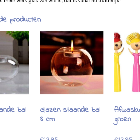
 meer welk glas van wie is, dat is vanaf nu duidelijk!
de producten
ande bal
Glazen staande bal
Afwask
8 cm
groen
€
12.95
€
12.95