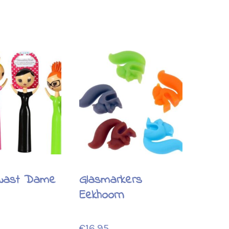
wast Dame
Glasmarkers
Eekhoorn
€
16.95