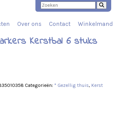
cten
Over ons
Contact
Winkelmand
arkers Kerstbal 6 stuks
t
835010358
Categorieën:
* Gezellig thuis
,
Kerst