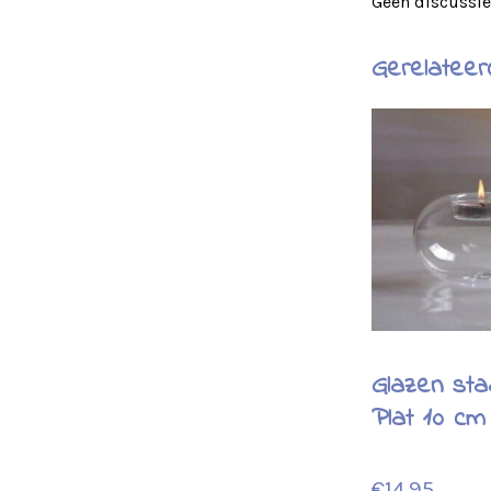
Geen discussies
Gerelateer
Glazen sta
Plat 10 cm
€
14.95