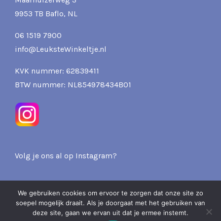
9953 TB Baflo, NL
06 1519 7900
info@LeuksteWinkeltje.nl
KVK nummer: 62839411
BTW nummer: NL854978434B01
Volg je ons al op Instagram?
We gebruiken cookies om ervoor te zorgen dat onze site zo
soepel mogelijk draait. Als je doorgaat met het gebruiken van
2026 Pits & Presents -
deze site, gaan we ervan uit dat je ermee instemt.
Over ons
Privacy
Verzenden & Retourneren