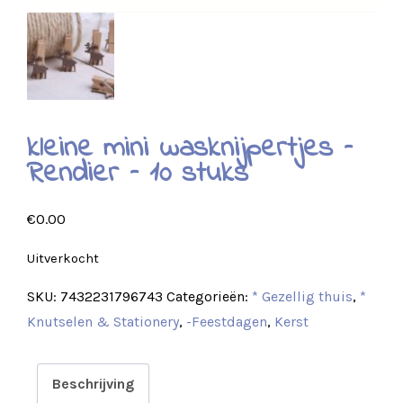
kleine mini wasknijpertjes –
Rendier – 10 stuks
€
0.00
Uitverkocht
SKU:
7432231796743
Categorieën:
* Gezellig thuis
,
*
Knutselen & Stationery
,
-Feestdagen
,
Kerst
Beschrijving