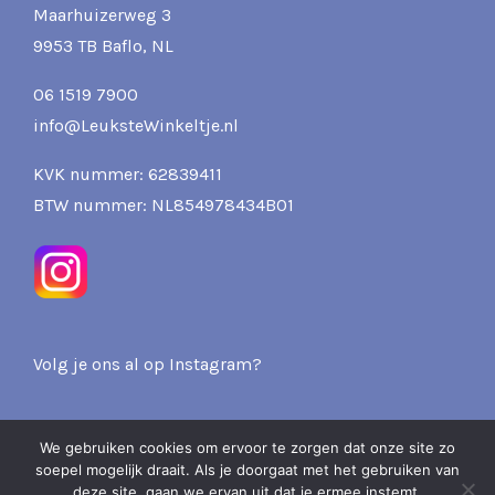
Maarhuizerweg 3
9953 TB Baflo, NL
06 1519 7900
info@LeuksteWinkeltje.nl
KVK nummer: 62839411
BTW nummer: NL854978434B01
Volg je ons al op Instagram?
We gebruiken cookies om ervoor te zorgen dat onze site zo
soepel mogelijk draait. Als je doorgaat met het gebruiken van
2026 Pits & Presents -
deze site, gaan we ervan uit dat je ermee instemt.