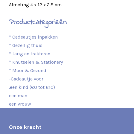
Afmeting 4 x 12 x 2.8 cm
Productcategorieën
* Cadeautjes inpakken
* Gezellig thuis
* Jarig en trakteren
* Knutselen & Stationery
* Mooi & Gezond
-Cadeautje voor:
.een kind (€0 tot €10)
een man
een vrouw
Onze kracht