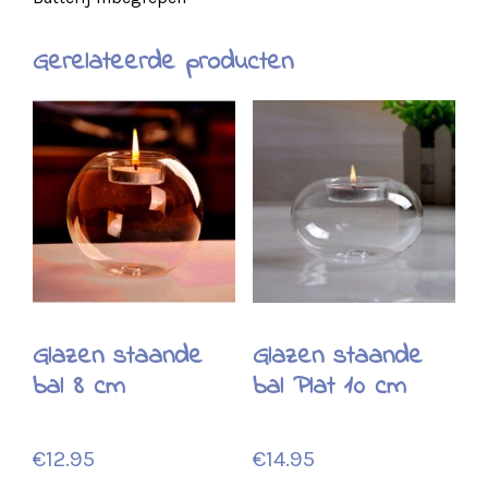
Gerelateerde producten
Glazen staande
Glazen staande
bal 8 cm
bal Plat 10 cm
€
12.95
€
14.95