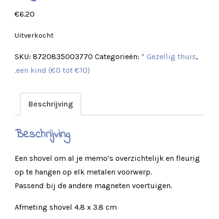
€
6.20
Uitverkocht
SKU:
8720835003770
Categorieën:
* Gezellig thuis
,
.een kind (€0 tot €10)
Beschrijving
Beschrijving
Een shovel om al je memo’s overzichtelijk en fleurig
op te hangen op elk metalen voorwerp.
Passend bij de andere magneten voertuigen.
Afmeting shovel 4.8 x 3.8 cm