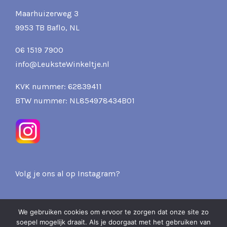
Maarhuizerweg 3
9953 TB Baflo, NL
06 1519 7900
info@LeuksteWinkeltje.nl
KVK nummer: 62839411
BTW nummer: NL854978434B01
Volg je ons al op Instagram?
We gebruiken cookies om ervoor te zorgen dat onze site zo
soepel mogelijk draait. Als je doorgaat met het gebruiken van
2026 Pits & Presents -