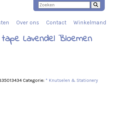
cten
Over ons
Contact
Winkelmand
 tape Lavendel Bloemen
t
835013434
Categorie:
* Knutselen & Stationery