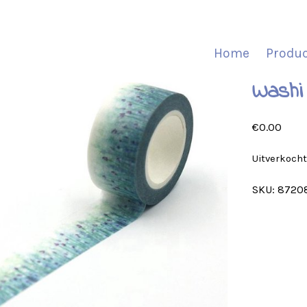
Home
Produ
Washi
€
0.00
Uitverkoch
SKU:
8720