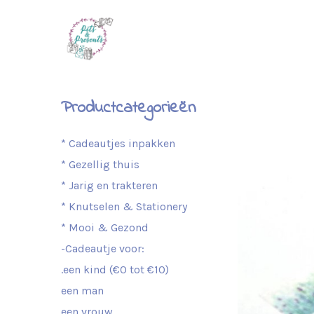
Productcategorieën
* Cadeautjes inpakken
* Gezellig thuis
* Jarig en trakteren
* Knutselen & Stationery
* Mooi & Gezond
-Cadeautje voor:
.een kind (€0 tot €10)
een man
een vrouw