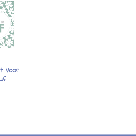
rt Voor
uf