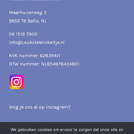
Maarhuizerweg 3
9953 TB Baflo, NL
06 1519 7900
info@LeuksteWinkeltje.nl
KVK nummer: 62839411
BTW nummer: NL854978434B01
Volg je ons al op Instagram?
We gebruiken cookies om ervoor te zorgen dat onze site zo