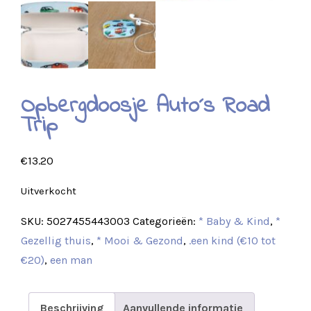
Opbergdoosje Auto´s Road
Trip
€
13.20
Uitverkocht
SKU:
5027455443003
Categorieën:
* Baby & Kind
,
*
Gezellig thuis
,
* Mooi & Gezond
,
.een kind (€10 tot
€20)
,
een man
Beschrijving
Aanvullende informatie