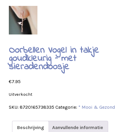
Oorbellen Vogel in takje
goudkleurig – met
sieradendoosje
€
7.95
Uitverkocht
SKU:
8720165738335
Categorie:
* Mooi & Gezond
Beschrijving
Aanvullende informatie