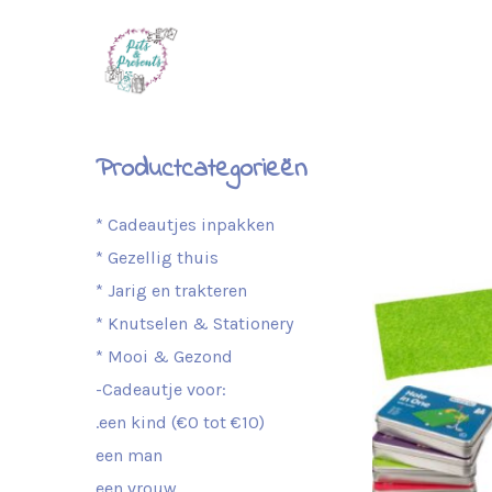
Productcategorieën
* Cadeautjes inpakken
* Gezellig thuis
* Jarig en trakteren
* Knutselen & Stationery
* Mooi & Gezond
-Cadeautje voor:
.een kind (€0 tot €10)
een man
een vrouw