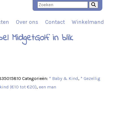
cten
Over ons
Contact
Winkelmand
pel MidgetGolf in blik
t
835015810
Categorieën:
* Baby & Kind
,
* Gezellig
 kind (€10 tot €20)
,
een man