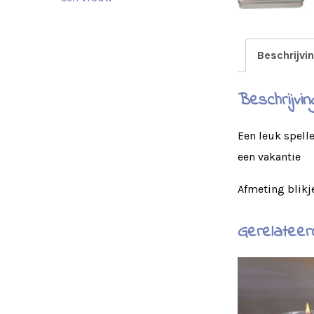
Beschrijvi
Beschrijvin
Een leuk spell
een vakantie
Afmeting blikje
Gerelateer