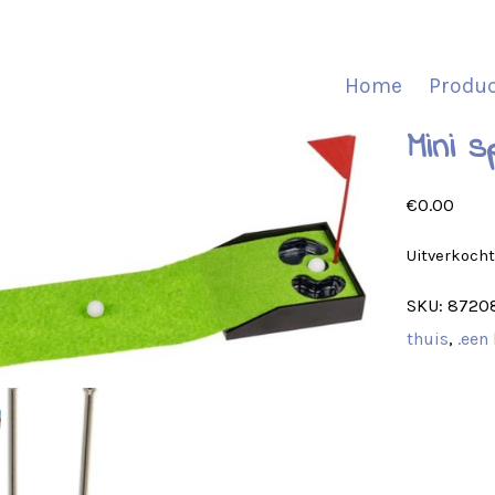
Home
Produ
Mini s
€
0.00
Uitverkoch
SKU:
8720
thuis
,
.een