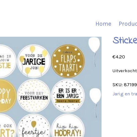
Home
Produ
Stick
€
4.20
Uitverkoch
SKU:
8719
Jarig en tr