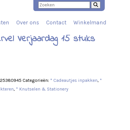
cten
Over ons
Contact
Winkelmand
ervel Verjaardag 15 stuks
t
925380945
Categorieën:
* Cadeautjes inpakken
,
*
akteren
,
* Knutselen & Stationery