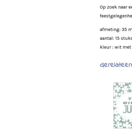
Op zoek naar ee
feestgelegenhei
afmeting: 35
aantal: 15 stuk
kleur : wit met
Gerelateer