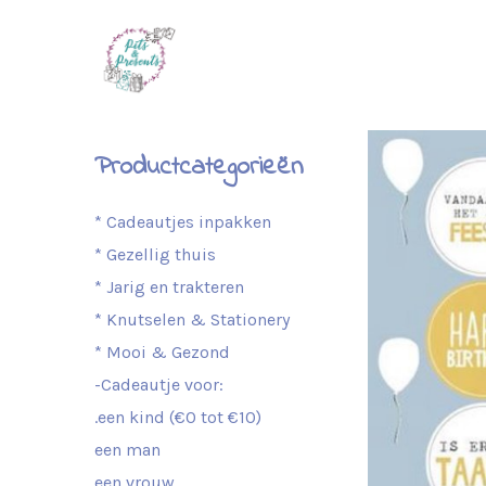
Productcategorieën
* Cadeautjes inpakken
* Gezellig thuis
* Jarig en trakteren
* Knutselen & Stationery
* Mooi & Gezond
-Cadeautje voor:
.een kind (€0 tot €10)
een man
een vrouw