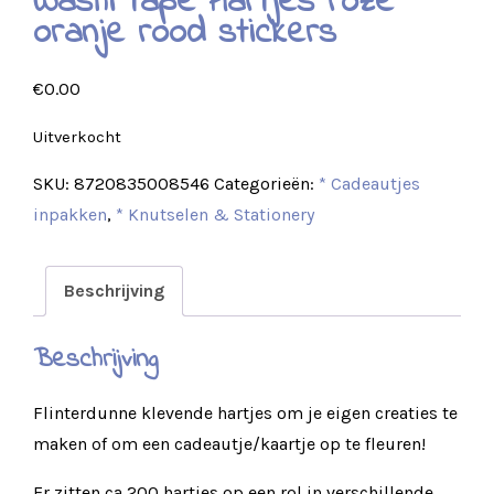
Washi tape Hartjes roze
oranje rood stickers
€
0.00
Uitverkocht
SKU:
8720835008546
Categorieën:
* Cadeautjes
inpakken
,
* Knutselen & Stationery
Beschrijving
Beschrijving
Flinterdunne klevende hartjes om je eigen creaties te
maken of om een cadeautje/kaartje op te fleuren!
Er zitten ca 200 hartjes op een rol in verschillende