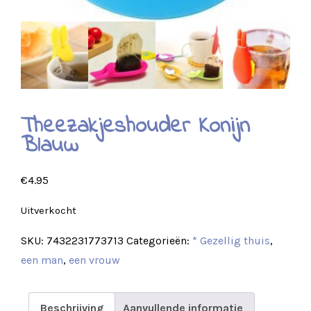
Theezakjeshouder Konijn
Blauw
€
4.95
Uitverkocht
SKU:
7432231773713
Categorieën:
* Gezellig thuis
,
een man
,
een vrouw
Beschrijving
Aanvullende informatie