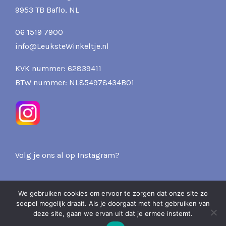
9953 TB Baflo, NL
06 1519 7900
info@LeuksteWinkeltje.nl
KVK nummer: 62839411
BTW nummer: NL854978434B01
Volg je ons al op Instagram?
We gebruiken cookies om ervoor te zorgen dat onze site zo
soepel mogelijk draait. Als je doorgaat met het gebruiken van
2026 Pits & Presents -
deze site, gaan we ervan uit dat je ermee instemt.
Over ons
Privacy
Verzenden & Retourneren