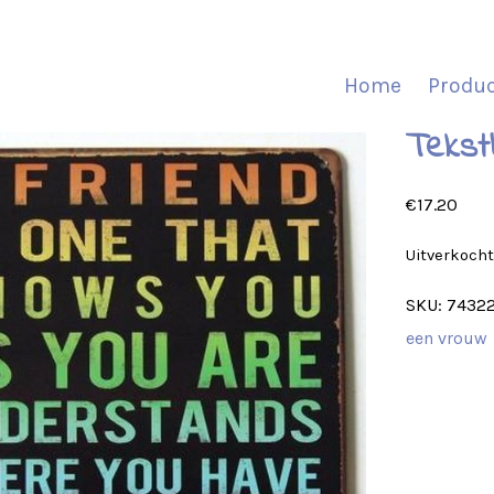
Home
Produ
Tekst
€
17.20
Uitverkoch
SKU:
7432
een vrouw