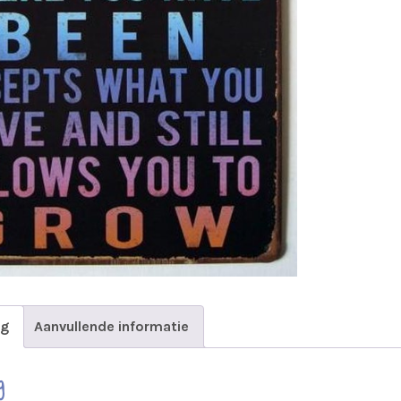
ng
Aanvullende informatie
g