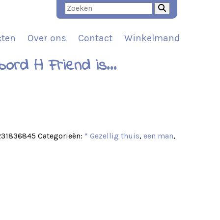
cten
Over ons
Contact
Winkelmand
bord A Friend is…
t
231836845
Categorieën:
* Gezellig thuis
,
een man
,