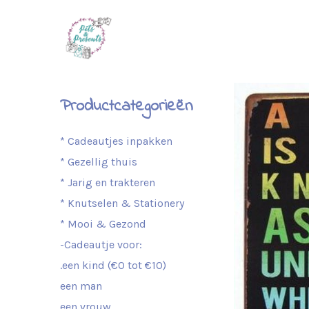
Productcategorieën
* Cadeautjes inpakken
* Gezellig thuis
* Jarig en trakteren
* Knutselen & Stationery
* Mooi & Gezond
-Cadeautje voor:
.een kind (€0 tot €10)
een man
een vrouw