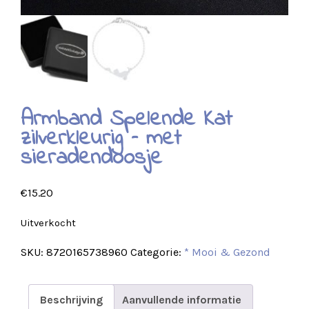
Armband Spelende Kat
zilverkleurig – met
sieradendoosje
€
15.20
Uitverkocht
SKU:
8720165738960
Categorie:
* Mooi & Gezond
Beschrijving
Aanvullende informatie