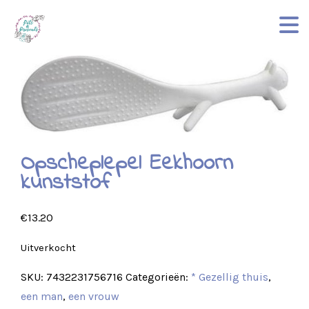
Opscheplepel Eekhoorn
kunststof
€
13.20
Uitverkocht
SKU:
7432231756716
Categorieën:
* Gezellig thuis
,
een man
,
een vrouw