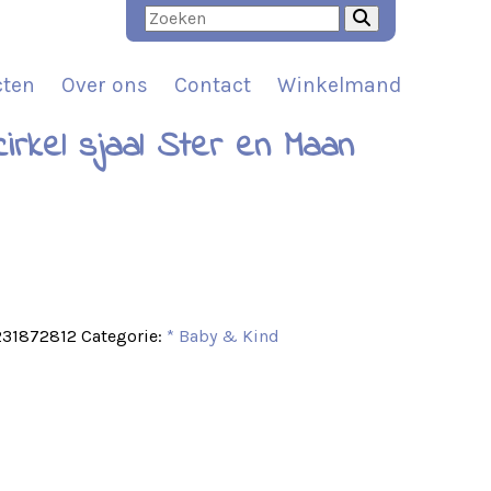
cten
Over ons
Contact
Winkelmand
cirkel sjaal Ster en Maan
t
231872812
Categorie:
* Baby & Kind