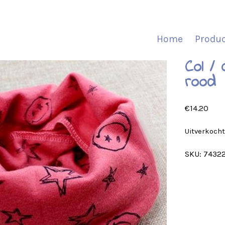
Home
Produ
Col / 
rood
€
14.20
Uitverkoch
SKU:
7432