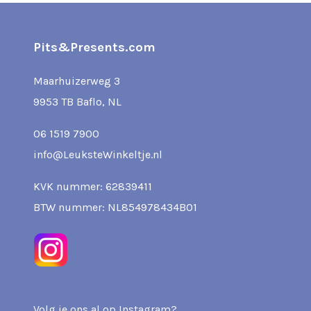
Pits&Presents.com
Maarhuizerweg 3
9953 TB Baflo, NL
06 1519 7900
info@LeuksteWinkeltje.nl
KVK nummer: 62839411
BTW nummer: NL854978434B01
Volg je ons al op Instagram?