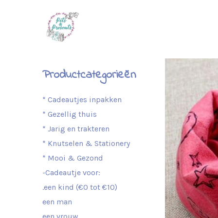
Productcategorieën
* Cadeautjes inpakken
* Gezellig thuis
* Jarig en trakteren
* Knutselen & Stationery
* Mooi & Gezond
-Cadeautje voor:
.een kind (€0 tot €10)
een man
een vrouw