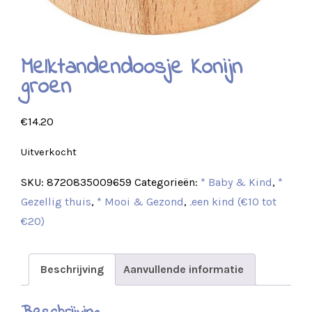
Melktandendoosje Konijn
groen
€
14.20
Uitverkocht
SKU:
8720835009659
Categorieën:
* Baby & Kind
,
*
Gezellig thuis
,
* Mooi & Gezond
,
.een kind (€10 tot
€20)
Beschrijving
Aanvullende informatie