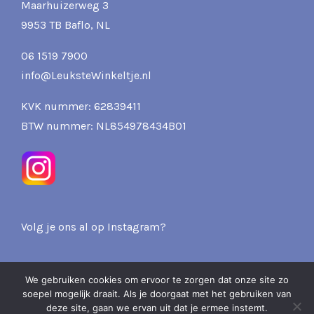
Maarhuizerweg 3
9953 TB Baflo, NL
06 1519 7900
info@LeuksteWinkeltje.nl
KVK nummer: 62839411
BTW nummer: NL854978434B01
Volg je ons al op Instagram?
We gebruiken cookies om ervoor te zorgen dat onze site zo
soepel mogelijk draait. Als je doorgaat met het gebruiken van
2026 Pits & Presents -
deze site, gaan we ervan uit dat je ermee instemt.