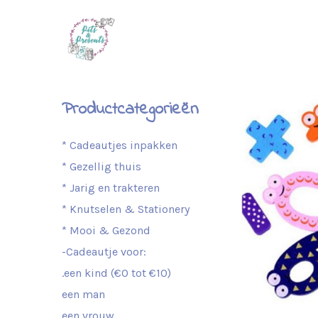
Productcategorieën
* Cadeautjes inpakken
* Gezellig thuis
* Jarig en trakteren
* Knutselen & Stationery
* Mooi & Gezond
-Cadeautje voor:
.een kind (€0 tot €10)
een man
een vrouw