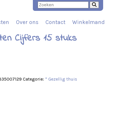
cten
Over ons
Contact
Winkelmand
ten Cijfers 15 stuks
t
835007129
Categorie:
* Gezellig thuis