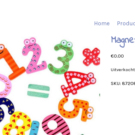
Home
Produ
Magne
€
0.00
Uitverkoch
SKU:
8720