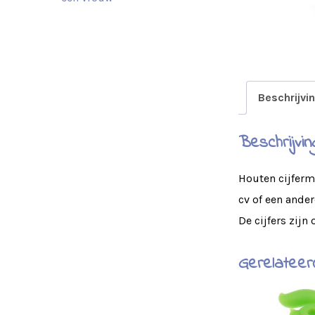
Beschrijvi
Beschrijvin
Houten cijfer
cv of een ande
De cijfers zij
Gerelateer