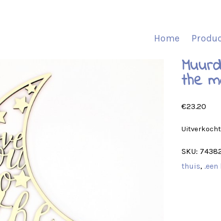
Home
Produ
Muurd
the m
€
23.20
Uitverkoch
SKU:
7438
thuis
,
.een