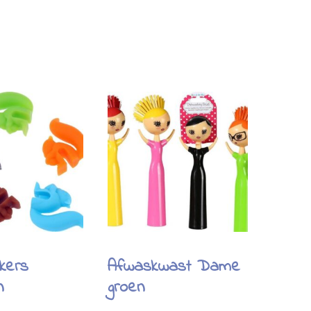
kers
Afwaskwast Dame
n
groen