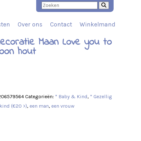
cten
Over ons
Contact
Winkelmand
ecoratie Maan Love you to
oon hout
t
206579564
Categorieën:
* Baby & Kind
,
* Gezellig
 kind (€20 >)
,
een man
,
een vrouw