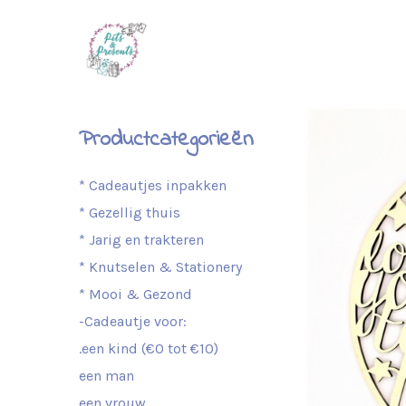
Productcategorieën
* Cadeautjes inpakken
* Gezellig thuis
* Jarig en trakteren
* Knutselen & Stationery
* Mooi & Gezond
-Cadeautje voor:
.een kind (€0 tot €10)
een man
een vrouw