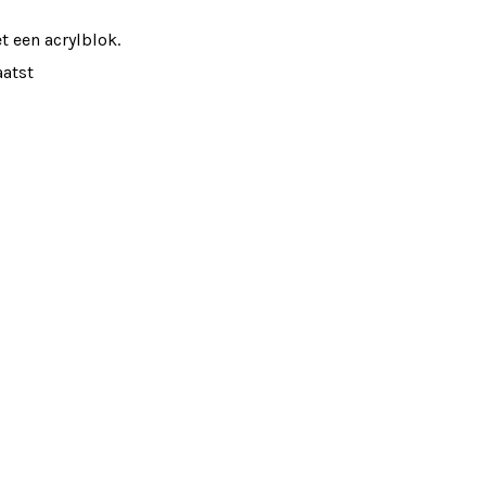
 een acrylblok.
aatst