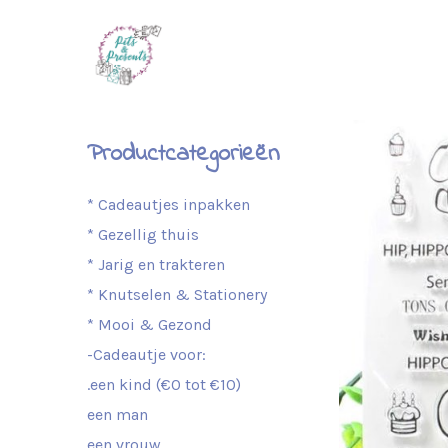
Productcategorieën
* Cadeautjes inpakken
* Gezellig thuis
* Jarig en trakteren
* Knutselen & Stationery
* Mooi & Gezond
-Cadeautje voor:
.een kind (€0 tot €10)
een man
een vrouw