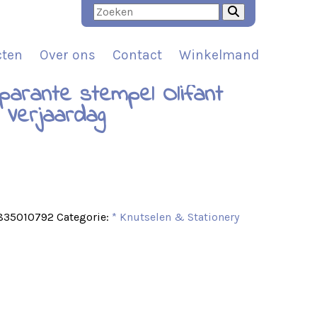
cten
Over ons
Contact
Winkelmand
parante stempel Olifant
 Verjaardag
t
835010792
Categorie:
* Knutselen & Stationery