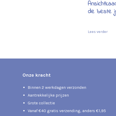
Ansichtkaa
de beste j
Lees verder
Onze kracht
Binnen 2 werkdagen verzonden
Aantrekkelijke prijzen
Grote collectie
Vanaf €40 gratis verzending, anders €1,95