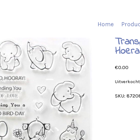
Home
Produ
Trans
Hoera
€
0.00
Uitverkoch
SKU:
8720