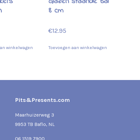
kers
Glazen staande bal
n
8 cm
€
12.95
an winkelwagen
Toevoegen aan winkelwagen
Pits&Presents.com
Maarhuizerweg 3
9953 TB Baflo, NL
06 1519 7900