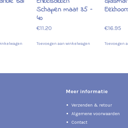
ande bal
Enkelsokken
Glasmar
Schapen maat 35 –
Eekhoor
40
€
11.20
€
16.95
winkelwagen
Toevoegen aan winkelwagen
Toevoegen a
Meer informatie
Verzenden & retour
Algemene voorwaarden
Contact