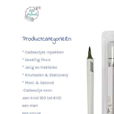
Productcategorieën
* Cadeautjes inpakken
* Gezellig thuis
* Jarig en trakteren
* Knutselen & Stationery
* Mooi & Gezond
-Cadeautje voor:
.een kind (€0 tot €10)
een man
een vrouw