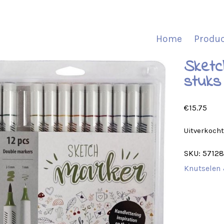
Home
Produ
Sketc
stuks
€
15.75
Uitverkoch
SKU:
5712
Knutselen 