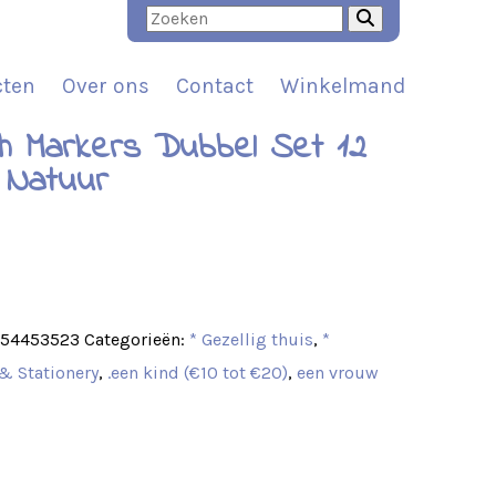
cten
Over ons
Contact
Winkelmand
h Markers Dubbel Set 12
 Natuur
t
854453523
Categorieën:
* Gezellig thuis
,
*
& Stationery
,
.een kind (€10 tot €20)
,
een vrouw