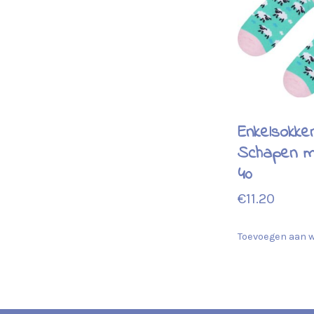
Enkelsokke
Schapen m
40
€
11.20
Toevoegen aan 