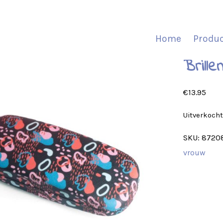
Home
Produ
Brille
€
13.95
Uitverkoch
SKU:
8720
vrouw