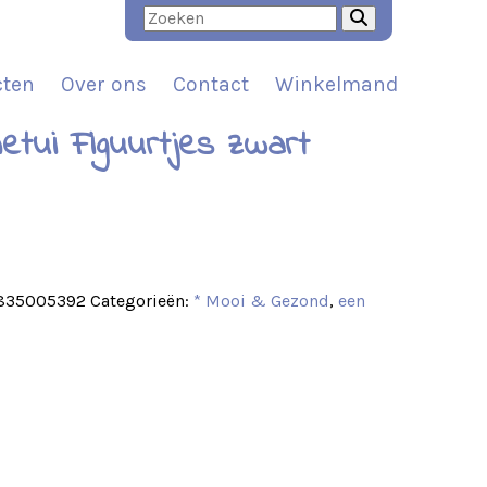
cten
Over ons
Contact
Winkelmand
netui Figuurtjes zwart
t
835005392
Categorieën:
* Mooi & Gezond
,
een