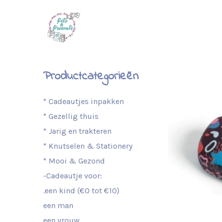
Productcategorieën
* Cadeautjes inpakken
* Gezellig thuis
* Jarig en trakteren
* Knutselen & Stationery
* Mooi & Gezond
-Cadeautje voor:
.een kind (€0 tot €10)
een man
een vrouw