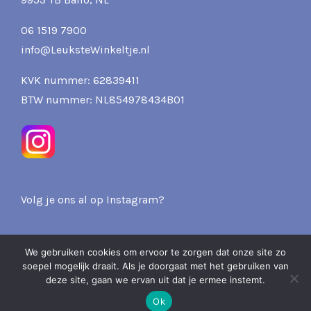
06 1519 7900
info@LeuksteWinkeltje.nl
KVK nummer: 62839411
BTW nummer: NL854978434B01
Volg je ons al op Instagram?
We gebruiken cookies om ervoor te zorgen dat onze site zo
soepel mogelijk draait. Als je doorgaat met het gebruiken van
2026 Pits & Presents -
deze site, gaan we ervan uit dat je ermee instemt.
Over ons
Privacy
Verzenden & Retourneren
Ok