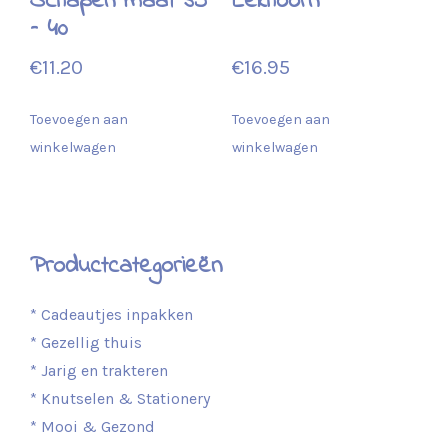
Schapen maat 35
Eekhoorn
– 40
€
11.20
€
16.95
Toevoegen aan
Toevoegen aan
winkelwagen
winkelwagen
Productcategorieën
* Cadeautjes inpakken
* Gezellig thuis
* Jarig en trakteren
* Knutselen & Stationery
* Mooi & Gezond