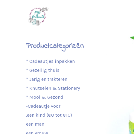
Productcategorieën
* Cadeautjes inpakken
* Gezellig thuis
* Jarig en trakteren
* Knutselen & Stationery
* Mooi & Gezond
-Cadeautje voor:
.een kind (€0 tot €10)
een man
een vrouw