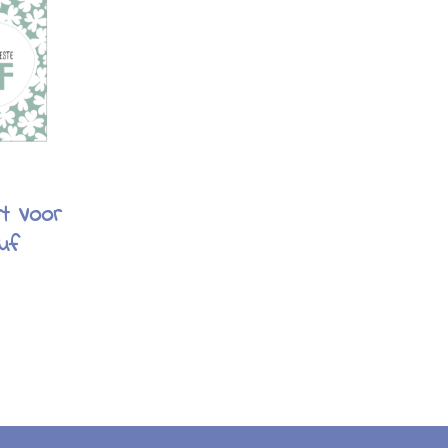
rt Voor
uf