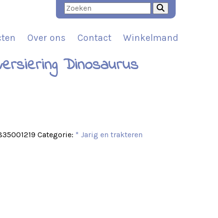
cten
Over ons
Contact
Winkelmand
versiering Dinosaurus
t
835001219
Categorie:
* Jarig en trakteren