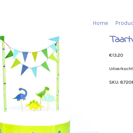
Home
Produ
Taart
€
13.20
Uitverkoch
SKU:
8720