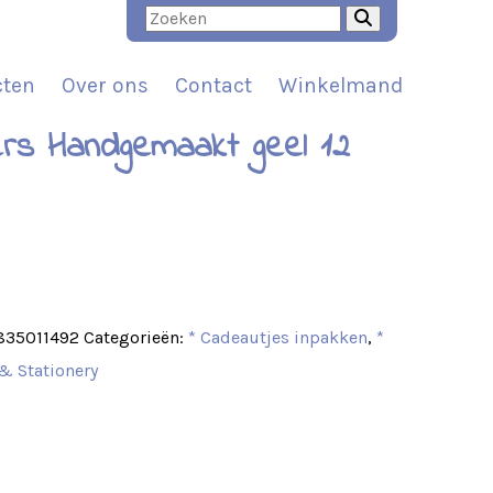
cten
Over ons
Contact
Winkelmand
ers Handgemaakt geel 12
t
835011492
Categorieën:
* Cadeautjes inpakken
,
*
& Stationery