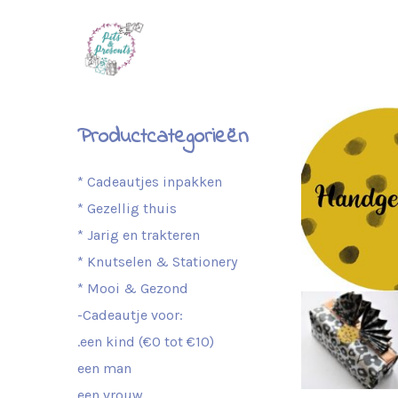
Productcategorieën
* Cadeautjes inpakken
* Gezellig thuis
* Jarig en trakteren
* Knutselen & Stationery
* Mooi & Gezond
-Cadeautje voor:
.een kind (€0 tot €10)
een man
een vrouw