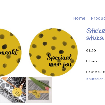
Home
Produ
Stick
stuks
€
6.20
Uitverkoch
SKU:
8720
Knutselen 