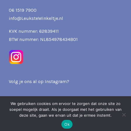
06 1519 7900
info@LeuksteWinkeltje.nl
KVK nummer: 62839411
BTW nummer: NL854978434B01
Volg je ons al op Instagram?
We gebruiken cookies om ervoor te zorgen dat onze site zo
soepel mogelijk draait. Als je doorgaat met het gebruiken van
2026 Pits & Presents -
deze site, gaan we ervan uit dat je ermee instemt.
Over ons
Privacy
Verzenden & Retourneren
Ok