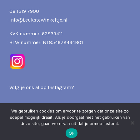
06 1519 7900
info@LeuksteWinkeltje.nl
KVK nummer: 62839411
BTW nummer: NL854978434B01
Volg je ons al op Instagram?
We gebruiken cookies om ervoor te zorgen dat onze site zo
soepel mogelijk draait. Als je doorgaat met het gebruiken van
2026 Pits & Presents -
deze site, gaan we ervan uit dat je ermee instemt.
Over ons
Privacy
Verzenden & Retourneren
Ok