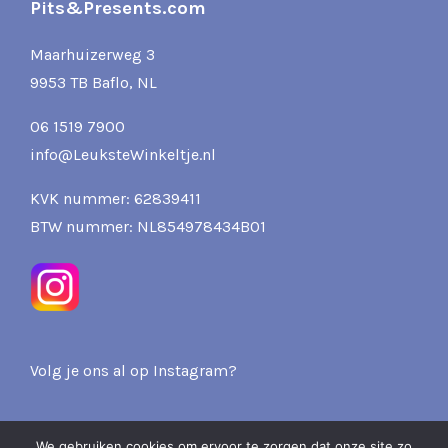
Pits&Presents.com
Maarhuizerweg 3
9953 TB Baflo, NL
06 1519 7900
info@LeuksteWinkeltje.nl
KVK nummer: 62839411
BTW nummer: NL854978434B01
Volg je ons al op Instagram?
We gebruiken cookies om ervoor te zorgen dat onze site zo