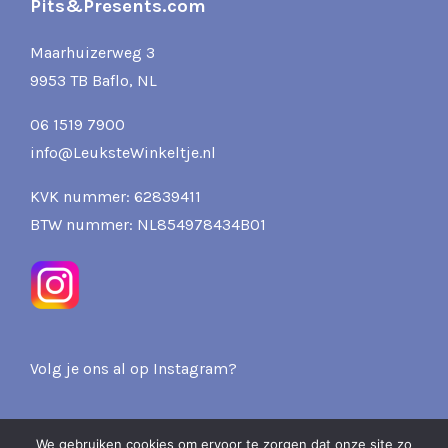
Pits&Presents.com
Maarhuizerweg 3
9953 TB Baflo, NL
06 1519 7900
info@LeuksteWinkeltje.nl
KVK nummer: 62839411
BTW nummer: NL854978434B01
Volg je ons al op Instagram?
We gebruiken cookies om ervoor te zorgen dat onze site zo