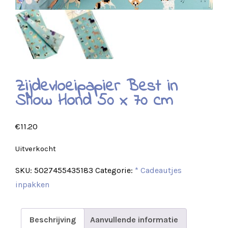
Zijdevloeipapier Best in
Show Hond 50 x 70 cm
€
11.20
Uitverkocht
SKU:
5027455435183
Categorie:
* Cadeautjes
inpakken
Beschrijving
Aanvullende informatie