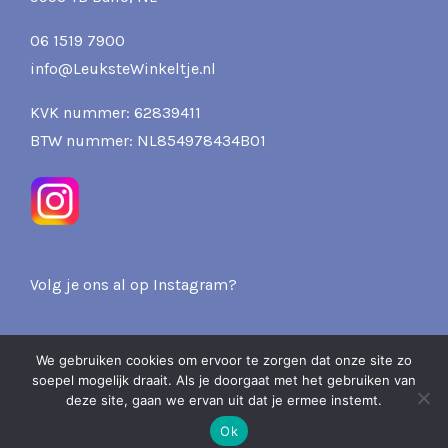
06 1519 7900
info@LeuksteWinkeltje.nl
KVK nummer: 62839411
BTW nummer: NL854978434B01
Volg je ons al op Instagram?
We gebruiken cookies om ervoor te zorgen dat onze site zo
soepel mogelijk draait. Als je doorgaat met het gebruiken van
2026 Pits & Presents -
deze site, gaan we ervan uit dat je ermee instemt.
Over ons
Privacy
Verzenden & Retourneren
Ok