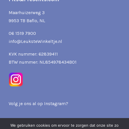
Maarhuizerweg 3
9953 TB Baflo, NL
06 1519 7900
info@LeuksteWinkeltje.nl
KVK nummer: 62839411
BTW nummer: NL854978434B01
Volg je ons al op Instagram?
We gebruiken cookies om ervoor te zorgen dat onze site zo