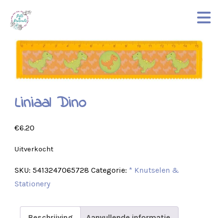
Liniaal Dino
€
6.20
Uitverkocht
SKU:
5413247065728
Categorie:
* Knutselen &
Stationery
Beschrijving
Aanvullende informatie