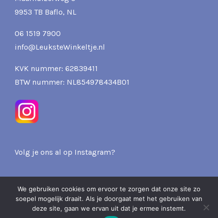
9953 TB Baflo, NL
06 1519 7900
info@LeuksteWinkeltje.nl
KVK nummer: 62839411
BTW nummer: NL854978434B01
Volg je ons al op Instagram?
We gebruiken cookies om ervoor te zorgen dat onze site zo
soepel mogelijk draait. Als je doorgaat met het gebruiken van
2026 Pits & Presents -
deze site, gaan we ervan uit dat je ermee instemt.
Over ons
Privacy
Verzenden & Retourneren