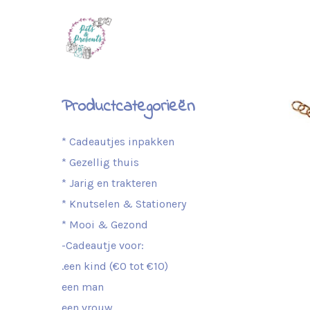
Productcategorieën
* Cadeautjes inpakken
* Gezellig thuis
* Jarig en trakteren
* Knutselen & Stationery
* Mooi & Gezond
-Cadeautje voor:
.een kind (€0 tot €10)
een man
een vrouw