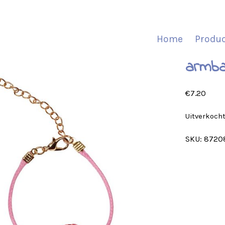
Home
Produ
armba
€
7.20
Uitverkoch
SKU:
8720