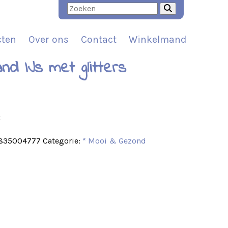
cten
Over ons
Contact
Winkelmand
nd IJs met glitters
t
835004777
Categorie:
* Mooi & Gezond