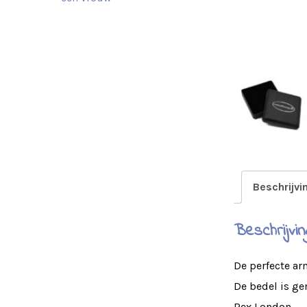
Beschrijvi
Beschrijvin
De perfecte ar
De bedel is ge
Rex London