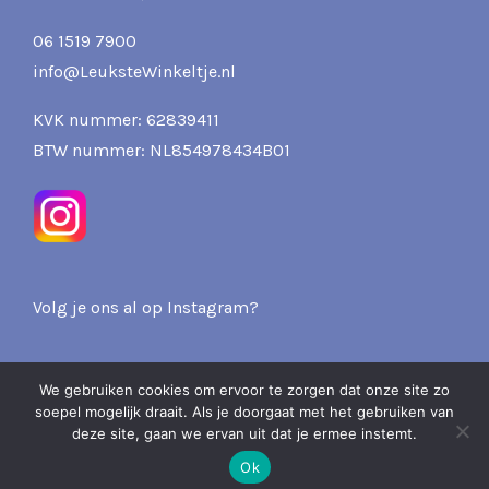
06 1519 7900
info@LeuksteWinkeltje.nl
KVK nummer: 62839411
BTW nummer: NL854978434B01
Volg je ons al op Instagram?
We gebruiken cookies om ervoor te zorgen dat onze site zo
soepel mogelijk draait. Als je doorgaat met het gebruiken van
2026 Pits & Presents -
deze site, gaan we ervan uit dat je ermee instemt.
Over ons
Privacy
Verzenden & Retourneren
Ok