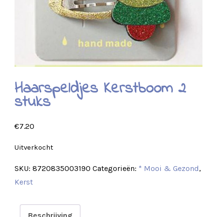
Haarspeldjes Kerstboom 2
stuks
€
7.20
Uitverkocht
SKU:
8720835003190
Categorieën:
* Mooi & Gezond
,
Kerst
Beschrijving