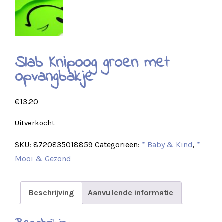
Slab Knipoog groen met
opvangbakje
€
13.20
Uitverkocht
SKU:
8720835018859
Categorieën:
* Baby & Kind
,
*
Mooi & Gezond
Beschrijving
Aanvullende informatie