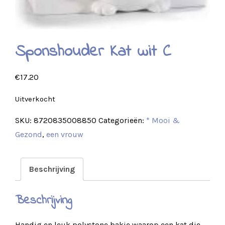
Sponshouder Kat wit C
€
17.20
Uitverkocht
SKU:
8720835008850
Categorieën:
* Mooi &
Gezond
,
een vrouw
Beschrijving
Beschrijving
Handig en leuk polystone bakje waarop een kat die