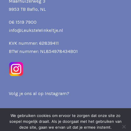
Maarhuizerweg 3
9953 TB Baflo, NL
06 1519 7900
info@LeuksteWinkeltje.nl
KVK nummer: 62839411
BTW nummer: NL854978434B01
Volg je ons al op Instagram?
We gebruiken cookies om ervoor te zorgen dat onze site zo
soepel mogelijk draait. Als je doorgaat met het gebruiken van
2026 Pits & Presents -
deze site, gaan we ervan uit dat je ermee instemt.