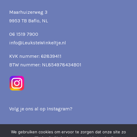
Maarhuizerweg 3
9953 TB Baflo, NL
06 1519 7900
info@LeuksteWinkeltje.nl
KVK nummer: 62839411
BTW nummer: NL854978434B01
Volg je ons al op Instagram?
We gebruiken cookies om ervoor te zorgen dat onze site zo