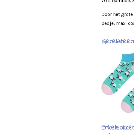
70% bamboe, 
Door het grote
bedje, maxi cos
Gerelateer
Enkelsokke