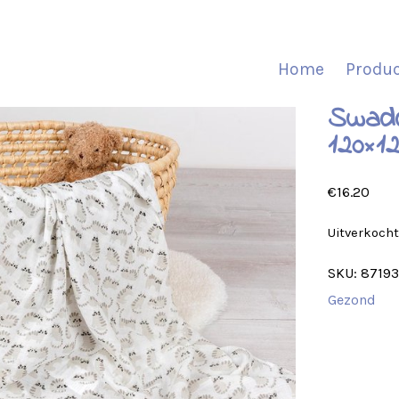
Home
Produ
Swadd
120×1
€
16.20
Uitverkoch
SKU:
8719
Gezond