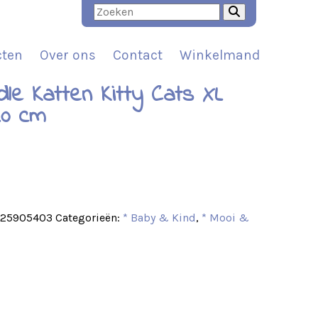
cten
Over ons
Contact
Winkelmand
le Katten Kitty Cats XL
20 cm
t
325905403
Categorieën:
* Baby & Kind
,
* Mooi &