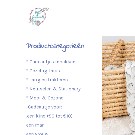
Productcategorieën
* Cadeautjes inpakken
* Gezellig thuis
* Jarig en trakteren
* Knutselen & Stationery
* Mooi & Gezond
-Cadeautje voor:
.een kind (€0 tot €10)
een man
een vrouw