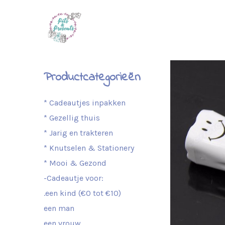
Productcategorieën
* Cadeautjes inpakken
* Gezellig thuis
* Jarig en trakteren
* Knutselen & Stationery
* Mooi & Gezond
-Cadeautje voor:
.een kind (€0 tot €10)
een man
een vrouw