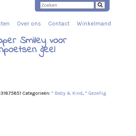
cten
Over ons
Contact
Winkelmand
oper Smiley voor
npoetsen geel
t
231875851
Categorieën:
* Baby & Kind
,
* Gezellig