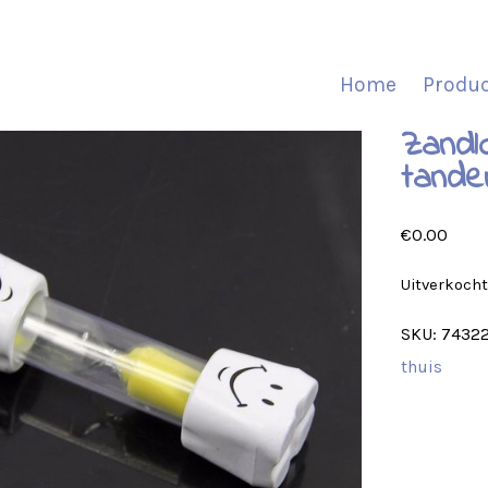
Home
Produ
Zandl
tande
€
0.00
Uitverkoch
SKU:
7432
thuis