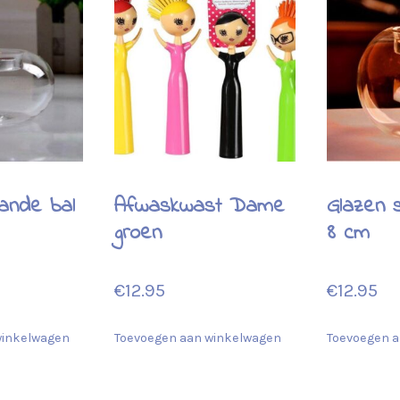
ande bal
Afwaskwast Dame
Glazen 
groen
8 cm
€
12.95
€
12.95
winkelwagen
Toevoegen aan winkelwagen
Toevoegen a