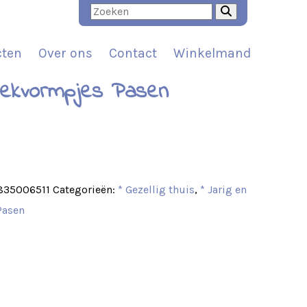
cten
Over ons
Contact
Winkelmand
eekvormpjes Pasen
t
835006511
Categorieën:
* Gezellig thuis
,
* Jarig en
Pasen