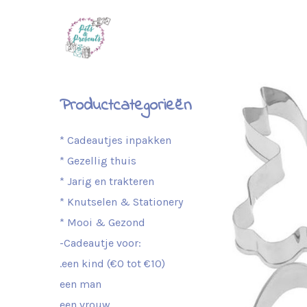
Productcategorieën
* Cadeautjes inpakken
* Gezellig thuis
* Jarig en trakteren
* Knutselen & Stationery
* Mooi & Gezond
-Cadeautje voor:
.een kind (€0 tot €10)
een man
een vrouw