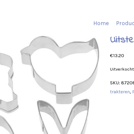
Home
Produ
Uitst
€
13.20
Uitverkoch
SKU:
8720
trakteren
,