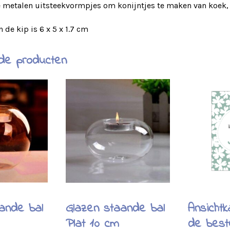
e metalen uitsteekvormpjes om konijntjes te maken van koek, f
 de kip is 6 x 5 x 1.7 cm
de producten
ande bal
Glazen staande bal
Ansichtk
Plat 10 cm
de best