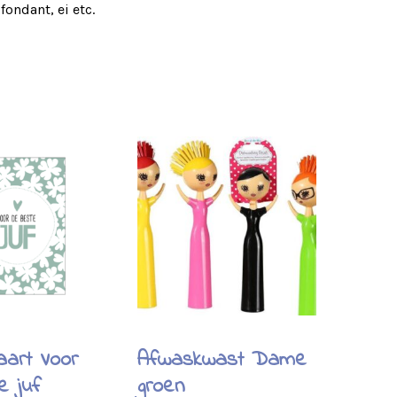
ondant, ei etc.
aart Voor
Afwaskwast Dame
e juf
groen